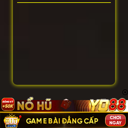
Copyright 2026 ©
HITCLUB