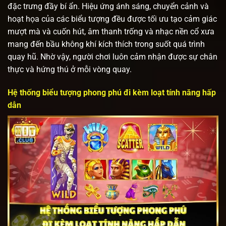
đặc trưng đầy bí ẩn. Hiệu ứng ánh sáng, chuyển cảnh và
hoạt họa của các biểu tượng đều được tối ưu tạo cảm giác
mượt mà và cuốn hút, âm thanh trống và nhạc nền cổ xưa
mang đến bầu không khí kích thích trong suốt quá trình
quay hũ. Nhờ vậy, người chơi luôn cảm nhận được sự chân
thực và hứng thú ở mỗi vòng quay.
Hệ thống biểu tượng phong phú đi kèm loạt tính năng hấp
dẫn