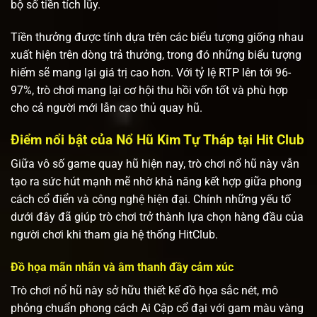
bộ số tiền tích lũy.
Tiền thưởng được tính dựa trên các biểu tượng giống nhau
xuất hiện trên dòng trả thưởng, trong đó những biểu tượng
hiếm sẽ mang lại giá trị cao hơn. Với tỷ lệ RTP lên tới 96-
97%, trò chơi mang lại cơ hội thu hồi vốn tốt và phù hợp
cho cả người mới lẫn cao thủ quay hũ.
Điểm nổi bật của Nổ Hũ Kim Tự Tháp tại Hit Club
Giữa vô số game quay hũ hiện nay, trò chơi nổ hũ này vẫn
tạo ra sức hút mạnh mẽ nhờ khả năng kết hợp giữa phong
cách cổ điển và công nghệ hiện đại. Chính những yếu tố
dưới đây đã giúp trò chơi trở thành lựa chọn hàng đầu của
người chơi khi tham gia hệ thống HitClub.
Đồ họa mãn nhãn và âm thanh đầy cảm xúc
Trò chơi nổ hũ này sở hữu thiết kế đồ họa sắc nét, mô
phỏng chuẩn phong cách Ai Cập cổ đại với gam màu vàng