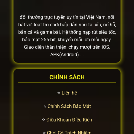
đổi thưởng trực tuyến uy tín tại Việt Nam, nổi
bật với loạt trò chơi hấp dẫn như tài xỉu, nổ hũ,
bắn cá và game bài. Hệ thống nạp rút siêu tốc,
bảo mật 256-bit, khuyến mãi lớn mỗi ngày.
Giao diện thân thiện, chạy mượt trên iOS,
APK(Android)....
CHÍNH SÁCH
⭐️
Liên hệ
⭐️
Chính Sách Bảo Mật
⭐️
Điều Khoản Điều Kiện
⭐️
Chơi Có Trách Nhiệm