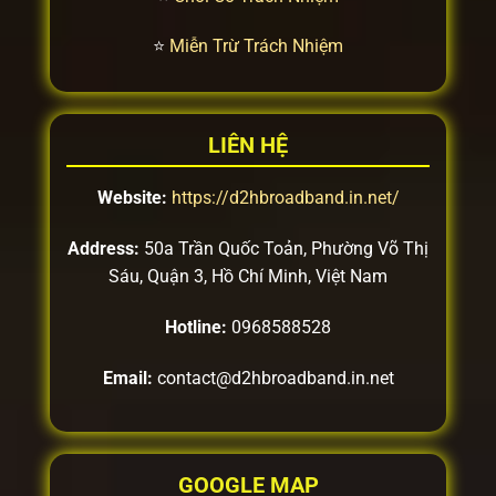
⭐️
Miễn Trừ Trách Nhiệm
LIÊN HỆ
Website:
https://d2hbroadband.in.net/
Address:
50a Trần Quốc Toản, Phường Võ Thị
Sáu, Quận 3, Hồ Chí Minh, Việt Nam
Hotline:
0968588528
Email:
contact@d2hbroadband.in.net
GOOGLE MAP