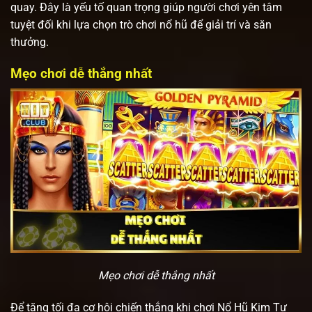
quay. Đây là yếu tố quan trọng giúp người chơi yên tâm
tuyệt đối khi lựa chọn trò chơi nổ hũ để giải trí và săn
thưởng.
Mẹo chơi dễ thắng nhất
Mẹo chơi dễ thắng nhất
Để tăng tối đa cơ hội chiến thắng khi chơi Nổ Hũ Kim Tự