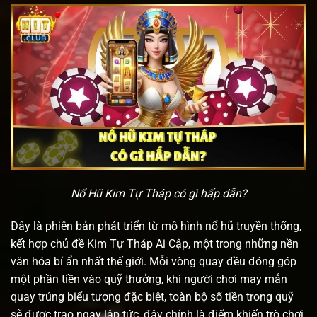
Nổ Hũ Kim Tự Tháp có gì hấp dẫn?
Đây là phiên bản phát triển từ mô hình nổ hũ truyền thống,
kết hợp chủ đề Kim Tự Tháp Ai Cập, một trong những nền
văn hóa bí ẩn nhất thế giới. Mỗi vòng quay đều đóng góp
một phần tiền vào quỹ thưởng, khi người chơi may mắn
quay trúng biểu tượng đặc biệt, toàn bộ số tiền trong quỹ
sẽ được trao ngay lập tức, đây chính là điểm khiến trò chơi