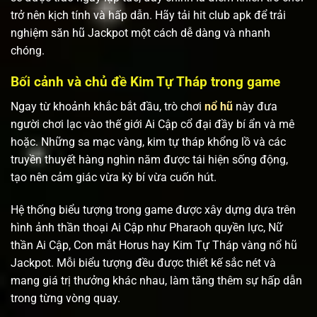
trở nên kịch tính và hấp dẫn. Hãy tải hit club apk để trải
nghiệm săn hũ Jackpot một cách dễ dàng và nhanh
chóng.
Bối cảnh và chủ đề Kim Tự Tháp trong game
Ngay từ khoảnh khắc bắt đầu, trò chơi
nổ hũ
này đưa
người chơi lạc vào thế giới Ai Cập cổ đại đầy bí ẩn và mê
hoặc. Những sa mạc vàng, kim tự tháp khổng lồ và các
truyền thuyết hàng nghìn năm được tái hiện sống động,
tạo nên cảm giác vừa kỳ bí vừa cuốn hút.
Hệ thống biểu tượng trong game được xây dựng dựa trên
hình ảnh thần thoại Ai Cập như Pharaoh quyền lực, Nữ
thần Ai Cập, Con mắt Horus hay Kim Tự Tháp vàng nổ hũ
Jackpot. Mỗi biểu tượng đều được thiết kế sắc nét và
mang giá trị thưởng khác nhau, làm tăng thêm sự hấp dẫn
trong từng vòng quay.