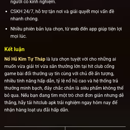
người có kinh nghiệm.
CSKH 24/7, hỗ trợ tận nơi và giải quyết mọi vấn đề
nhanh chóng.
Nhiều phiên bản lựa chọn, từ web đến app giúp tiện lợi
mọi lúc.
Kết luận
Nổ Hũ Kim Tự Tháp
là lựa chọn tuyệt vời cho những ai
muốn vừa giải trí vừa săn thưởng lớn tại hit club cổng
game bài đổi thưởng uy tín cùng với chủ đề ấn tượng,
nhiều tính năng hấp dẫn, tỷ lệ nổ hũ cao và hệ thống trả
thưởng minh bạch, đây chắc chắn là siêu phẩm không thể
bỏ qua. Nếu bạn đang tìm một trò chơi đơn giản nhưng dễ
thắng, hãy tải hitclub apk trải nghiệm ngay hôm nay để
nhận hàng loạt ưu đãi hấp dẫn.