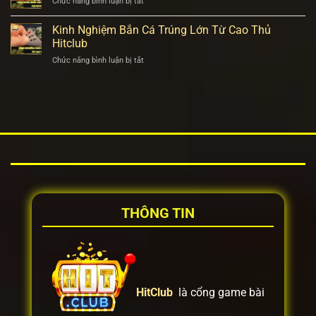
Chức năng bình luận bị tắt
ở
Sâm
Bạch
Cách
Lốc
Tại
Đoán
Kinh Nghiệm Bắn Cá Trúng Lớn Từ Cao Thủ
Siêu
Hitclub
Nước
Hiệu
Hitclub
Bài
Quả
Chức năng bình luận bị tắt
ở
Catte
Tại
Kinh
Hiệu
Hitclub
Nghiệm
Quả
Bắn
Tại
Cá
HitClub
Trúng
Lớn
Từ
Cao
Thủ
Hitclub
THÔNG TIN
HitClub
là cổng game bài