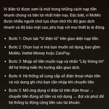
Ví điện tử được xem là một trong những cách nạp tiền
nhanh chóng và tiện lợi nhất hiện nay. Đặc biệt, ví MoMo
được nhiều người chơi lựa chọn nhờ tốc độ giao dịch
nhanh và độ bảo mật cao, phù hợp với mọi thiết bị di động.
Bước 1: Chọn tab “Ví điện tử” trên giao diện nạp tiền.
Bước 2: Chọn loại ví mà bạn muốn sử dụng, bao gồm
MoMo, Viettel Money hoặc ZaloPay.
Bước 3: Nhập số tiền muốn nạp và nhấn “Lấy thông tin”
để hệ thống hiển thị hướng dẫn giao dịch.
Bước 4: Hệ thống sẽ cung cấp số điện thoại nhận tiền
và nội dung ghi chú bạn cần nhập khi chuyển tiền.
Bước 5: Mở ứng dụng ví điện tử trên điện thoại →
chuyển tiền đúng số tiền và nội dung → đợi vài phút để
hệ thống tự động cộng tiền vào tài khoản.