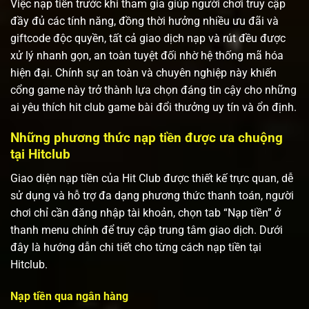
Việc nạp tiền trước khi tham gia giúp người chơi truy cập
đầy đủ các tính năng, đồng thời hưởng nhiều ưu đãi và
giftcode độc quyền, tất cả giao dịch nạp và rút đều được
xử lý nhanh gọn, an toàn tuyệt đối nhờ hệ thống mã hóa
hiện đại. Chính sự an toàn và chuyên nghiệp này khiến
cổng game này trở thành lựa chọn đáng tin cậy cho những
ai yêu thích hit club game bài đổi thưởng uy tín và ổn định.
Những phương thức nạp tiền được ưa chuộng
tại Hitclub
Giao diện nạp tiền của Hit Club được thiết kế trực quan, dễ
sử dụng và hỗ trợ đa dạng phương thức thanh toán, người
chơi chỉ cần đăng nhập tài khoản, chọn tab “Nạp tiền” ở
thanh menu chính để truy cập trung tâm giao dịch. Dưới
đây là hướng dẫn chi tiết cho từng cách nạp tiền tại
Hitclub.
Nạp tiền qua ngân hàng