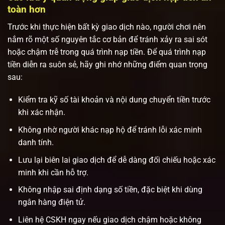
toàn hơn
Trước khi thực hiện bất kỳ giao dịch nào, người chơi nên
nắm rõ một số nguyên tắc cơ bản để tránh xảy ra sai sót
hoặc chậm trễ trong quá trình nạp tiền. Để quá trình nạp
tiền diễn ra suôn sẻ, hãy ghi nhớ những điểm quan trọng
sau:
Kiểm tra kỹ số tài khoản và nội dung chuyển tiền trước
khi xác nhận.
Không nhờ người khác nạp hộ để tránh lỗi xác minh
danh tính.
Lưu lại biên lai giao dịch để dễ dàng đối chiếu hoặc xác
minh khi cần hỗ trợ.
Không nhập sai định dạng số tiền, đặc biệt khi dùng
ngân hàng điện tử.
Liên hệ CSKH ngay nếu giao dịch chậm hoặc không