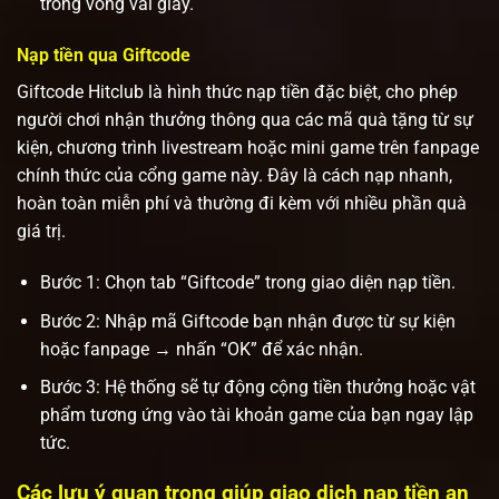
trong vòng vài giây.
Nạp tiền qua Giftcode
Giftcode Hitclub là hình thức nạp tiền đặc biệt, cho phép
người chơi nhận thưởng thông qua các mã quà tặng từ sự
kiện, chương trình livestream hoặc mini game trên fanpage
chính thức của cổng game này. Đây là cách nạp nhanh,
hoàn toàn miễn phí và thường đi kèm với nhiều phần quà
giá trị.
Bước 1: Chọn tab “Giftcode” trong giao diện nạp tiền.
Bước 2: Nhập mã Giftcode bạn nhận được từ sự kiện
hoặc fanpage → nhấn “OK” để xác nhận.
Bước 3: Hệ thống sẽ tự động cộng tiền thưởng hoặc vật
phẩm tương ứng vào tài khoản game của bạn ngay lập
tức.
Các lưu ý quan trọng giúp giao dịch nạp tiền an