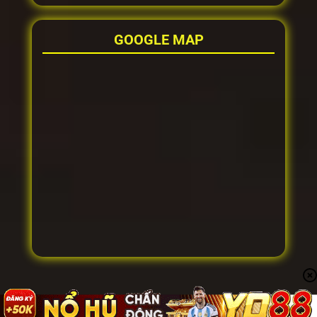
GOOGLE MAP