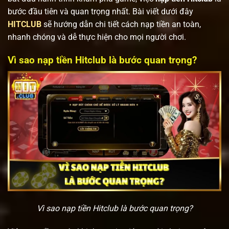
bước đầu tiên và quan trọng nhất. Bài viết dưới đây
HITCLUB
sẽ hướng dẫn chi tiết cách nạp tiền an toàn,
nhanh chóng và dễ thực hiện cho mọi người chơi.
Vì sao nạp tiền Hitclub là bước quan trọng?
Vì sao nạp tiền Hitclub là bước quan trọng?