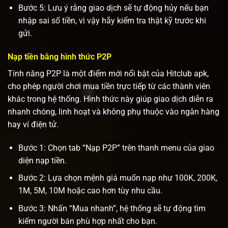
Bước 5: Lưu ý rằng giao dịch sẽ tự động hủy nếu bạn
nhập sai số tiền, vì vậy hãy kiểm tra thật kỹ trước khi
gửi.
Nạp tiền bằng hình thức P2P
Tính năng P2P là một điểm mới nổi bật của Hitclub apk,
cho phép người chơi mua tiền trực tiếp từ các thành viên
khác trong hệ thống. Hình thức này giúp giao dịch diễn ra
nhanh chóng, linh hoạt và không phụ thuộc vào ngân hàng
hay ví điện tử.
Bước 1: Chọn tab “Nạp P2P” trên thanh menu của giao
diện nạp tiền.
Bước 2: Lựa chọn mệnh giá muốn nạp như 100K, 200K,
1M, 5M, 10M hoặc cao hơn tùy nhu cầu.
Bước 3: Nhấn “Mua nhanh”, hệ thống sẽ tự động tìm
kiếm người bán phù hợp nhất cho bạn.