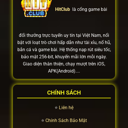
HitClub
là cổng game bài
đổi thưởng trực tuyến uy tín tại Việt Nam, nổi
bật với loạt trò chơi hấp dẫn như tài xỉu, nổ hũ,
bắn cá và game bài. Hệ thống nạp rút siêu tốc,
bảo mật 256-bit, khuyến mãi lớn mỗi ngày.
Giao diện thân thiện, chạy mượt trên iOS,
APK(Android)....
CHÍNH SÁCH
⭐️
Liên hệ
⭐️
Chính Sách Bảo Mật