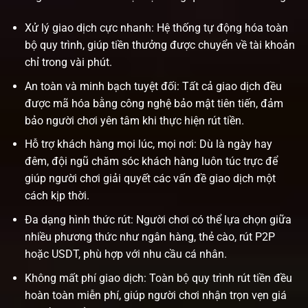
Xử lý giao dịch cực nhanh: Hệ thống tự động hóa toàn
bộ quy trình, giúp tiền thưởng được chuyển về tài khoản
chỉ trong vài phút.
An toàn và minh bạch tuyệt đối: Tất cả giao dịch đều
được mã hóa bằng công nghệ bảo mật tiên tiến, đảm
bảo người chơi yên tâm khi thực hiện rút tiền.
Hỗ trợ khách hàng mọi lúc, mọi nơi: Dù là ngày hay
đêm, đội ngũ chăm sóc khách hàng luôn túc trực để
giúp người chơi giải quyết các vấn đề giao dịch một
cách kịp thời.
Đa dạng hình thức rút: Người chơi có thể lựa chọn giữa
nhiều phương thức như ngân hàng, thẻ cào, rút P2P
hoặc USDT, phù hợp với nhu cầu cá nhân.
Không mất phí giao dịch: Toàn bộ quy trình rút tiền đều
hoàn toàn miễn phí, giúp người chơi nhận trọn vẹn giá