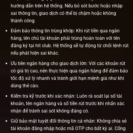
hướng dẫn trên hệ thống. Nếu bỏ sót bước hoặc nhập
sai thông tin, giao dịch có thể bị chậm hoặc không
thành công.
Đảm bảo thông tin trùng khớp: Khi rút tiền qua ngân
hàng, tên chủ tài khoản phải trùng hoàn toàn với tên
đăng ký tại hit club. Hệ thống sẽ tự động từ chối lệnh rút
nếu phát hiện sai khác.
Ưu tiên ngân hàng cho giao dịch lớn: Với các khoản rút
có giá trị cao, nên thực hiện qua ngân hàng để đảm bảo
tốc độ xử lý nhanh và tránh giới hạn mệnh giá như khi
dùng thẻ cào.
Kiểm tra kỹ trước khi xác nhận: Luôn rà soát lại số tài
khoản, tên ngân hàng và số tiền rút trước khi nhấn xác
nhận để tránh sai sót không đáng có.
Giữ bảo mật tuyệt đối thông tin cá nhân: Không chia sẻ
tài khoản đăng nhập hoặc mã OTP cho bất kỳ ai. Cổng