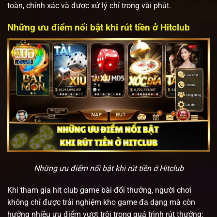
toàn, chính xác và được xử lý chỉ trong vài phút.
Những ưu điểm nổi bật khi rút tiền ở Hitclub
Những ưu điểm nổi bật khi rút tiền ở Hitclub
Khi tham gia hit club game bài đổi thưởng, người chơi
không chỉ được trải nghiệm kho game đa dạng mà còn
hưởng nhiều ưu điểm vượt trội trong quá trình rút thưởng: