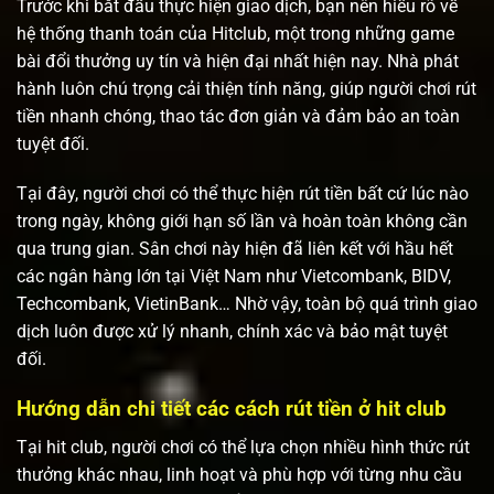
Trước khi bắt đầu thực hiện giao dịch, bạn nên hiểu rõ về
hệ thống thanh toán của Hitclub, một trong những game
bài đổi thưởng uy tín và hiện đại nhất hiện nay. Nhà phát
hành luôn chú trọng cải thiện tính năng, giúp người chơi rút
tiền nhanh chóng, thao tác đơn giản và đảm bảo an toàn
tuyệt đối.
Tại đây, người chơi có thể thực hiện rút tiền bất cứ lúc nào
trong ngày, không giới hạn số lần và hoàn toàn không cần
qua trung gian. Sân chơi này hiện đã liên kết với hầu hết
các ngân hàng lớn tại Việt Nam như Vietcombank, BIDV,
Techcombank, VietinBank… Nhờ vậy, toàn bộ quá trình giao
dịch luôn được xử lý nhanh, chính xác và bảo mật tuyệt
đối.
Hướng dẫn chi tiết các cách rút tiền ở hit club
Tại hit club, người chơi có thể lựa chọn nhiều hình thức rút
thưởng khác nhau, linh hoạt và phù hợp với từng nhu cầu