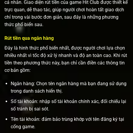
cá nhân. Giao diện rút tiền của game Hit Club được thiết kế
trực quan, dễ thao tác, giúp người chơi hoàn tất giao dịch
chỉ trong vài bước đơn giản, sau đây là những phương
thức phổ biển sau.
Rút tiền qua ngân hàng
Đây là hình thức phổ biến nhất, được người chơi lựa chọn
nhiều nhất vì tốc độ xử lý nhanh và độ an toàn cao. Khi rút
tiền theo phương thức này, bạn chỉ cần điền các thông tin
cơ bản gồm:
Ngân hàng: Chọn tên ngân hàng mà bạn đang sử dụng
trong danh sách hiển thị.
Số tài khoản: nhập số tài khoản chính xác, đối chiếu lại
số tránh bị sai sót.
Tên tài khoản: đảm bảo trùng khớp với tên đăng ký tại
cổng game.