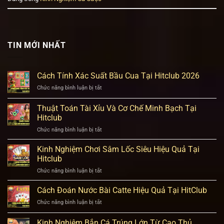
TIN MỚI NHẤT
Cách Tính Xác Suất Bầu Cua Tại Hitclub 2026
Chức năng bình luận bị tắt
ở
Cách
Tính
Thuật Toán Tài Xỉu Và Cơ Chế Minh Bạch Tại
Xác
Hitclub
Suất
Chức năng bình luận bị tắt
ở
Bầu
Thuật
Cua
Toán
Tại
Kinh Nghiệm Chơi Sâm Lốc Siêu Hiệu Quả Tại
Tài
Hitclub
Hitclub
Xỉu
2026
Chức năng bình luận bị tắt
ở
Và
Kinh
Cơ
Nghiệm
Cách Đoán Nước Bài Catte Hiệu Quả Tại HitClub
Chế
Chơi
Minh
Chức năng bình luận bị tắt
ở
Sâm
Bạch
Cách
Lốc
Tại
Đoán
Kinh Nghiệm Bắn Cá Trúng Lớn Từ Cao Thủ
Siêu
Hitclub