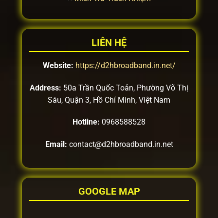
LIÊN HỆ
Website:
https://d2hbroadband.in.net/
Address:
50a Trần Quốc Toản, Phường Võ Thị
Sáu, Quận 3, Hồ Chí Minh, Việt Nam
Hotline:
0968588528
Email:
contact@d2hbroadband.in.net
GOOGLE MAP