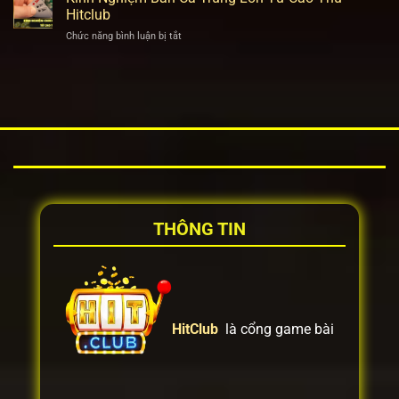
Nước
Hiệu
Hitclub
Bài
Quả
Chức năng bình luận bị tắt
ở
Catte
Tại
Kinh
Hiệu
Hitclub
Nghiệm
Quả
Bắn
Tại
Cá
HitClub
Trúng
Lớn
Từ
Cao
Thủ
Hitclub
THÔNG TIN
HitClub
là cổng game bài