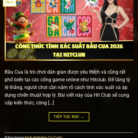
Th11
Bầu Cua là trò chơi dân gian được yêu thích và cũng rất
phổ biến tại các cổng game online như Hitclub. Để tăng tỷ
lệ thắng, người chơi cần nắm rõ cách tính xác suất và áp
dụng chiến thuật hợp lý. Bài viết này của Hit Club sẽ cung
cấp kiến thức, công […]
TIẾP TỤC ĐỌC
→
Đăng trong
Kinh Nghiệm Cá Cược