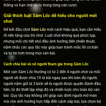
thắng và hạn chế rủi ro trong từng ván cược.
Giải thích luật Sâm Lốc dễ hiểu cho người mới
chơi
Để bắt đầu chơi
Sâm Lốc
một cách hiệu quả, bạn cần hiểu
rõ nền tảng của trò chơi. Luật chơi không quá phức tạp,
nhưng mỗi chi tiết nhỏ đều ảnh hưởng đến chiến thuật,
nắm chắc các quy tắc này giúp bạn tránh mắc lỗi cơ bản
và tự tin hơn trong mọi ván bài.
Cách chia bài và số người tham gia trong Sâm Lốc
Một ván Sâm Lốc thường có từ 2 đến 4 người chơi và mỗi
người sẽ được chia 10 lá bài ngay sau khi bàn đủ người,
người nắm giữ lá 3 bích sẽ là người được quyền đánh đầu
tiên, từ đó thiết lập nhịp độ và chiến lược cho toàn bộ ván
bài. Quy tắc này không chỉ giúp xác định người mở màn
mà còn ảnh hưởng trực tiếp đến cách sắp bài, lựa chọn bộ