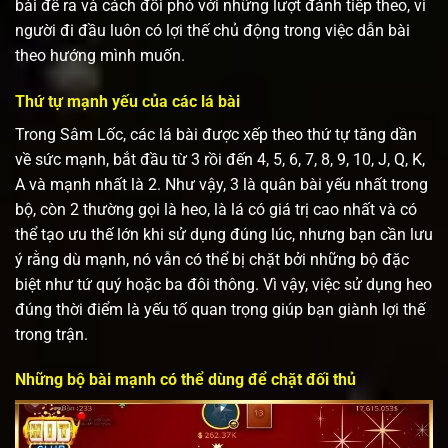
bài để ra và cách đối phó với những lượt đánh tiếp theo, vì
người đi đầu luôn có lợi thế chủ động trong việc dẫn bài
theo hướng mình muốn.
Thứ tự mạnh yếu của các lá bài
Trong Sâm Lốc, các lá bài được xếp theo thứ tự tăng dần
về sức mạnh, bắt đầu từ 3 rồi đến 4, 5, 6, 7, 8, 9, 10, J, Q, K,
A và mạnh nhất là 2. Như vậy, 3 là quân bài yếu nhất trong
bộ, còn 2 thường gọi là heo, là lá có giá trị cao nhất và có
thể tạo ưu thế lớn khi sử dụng đúng lúc, nhưng bạn cần lưu
ý rằng dù mạnh, nó vẫn có thể bị chặt bởi những bộ đặc
biệt như tứ quý hoặc ba đôi thông. Vì vậy, việc sử dụng heo
đúng thời điểm là yếu tố quan trọng giúp bạn giành lợi thế
trong trận.
Những bộ bài mạnh có thể dùng để chặt đối thủ