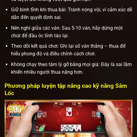
Giữ bình tĩnh khi thua bài: Tránh nóng vội, vì cảm xúc dễ
dẫn đến quyết định sai.
Nên nghỉ giữa các ván: Sau 5-10 ván, hãy dừng một
chút để đầu óc tỉnh táo lại.
Theo dõi kết quả chơi: Ghi lại số ván thắng – thua để
hiểu phong độ và điều chỉnh cách chơi.
Không chạy theo tâm lý gỡ bằng mọi giá: Đây là sai lầm
khiến nhiều người thua nặng hơn.
Phương pháp luyện tập nâng cao kỹ năng Sâm
Lốc