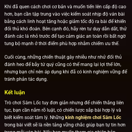
Khi đã quen cách chơi cơ bản và muốn tiến lên cấp độ cao
hơn, bạn cần tập trung vào việc kiểm soát nhịp độ ván bài
bằng cách linh hoạt tăng hoặc giảm tốc độ ra bài để khiến
đối thủ khó đoán. Bên cạnh đó, hãy rèn tư duy dẫn dắt, thử
đánh các lá nhỏ trước để tạo cảm giác an toàn rồi bất ngờ
tung bộ mạnh ở thời điểm phù hợp nhằm chiếm ưu thế.
Cuối cùng, những chiến thuật gây nhiễu như nhử đối thủ
đánh heo để bẫy tứ quý cũng có thể mang lại lợi thế lớn,
nhưng bạn chỉ nên áp dụng khi đã có kinh nghiệm vững để
tránh phản tác dụng.
Kết luận
Trò chơi Sâm Lốc tuy đơn giản nhưng để chiến thắng liên
tục, bạn cần nắm rõ luật, có chiến lược sắp bài hợp lý và
biết kiểm soát tâm lý. Những
kinh nghiệm chơi Sâm Lốc
trong bài viết sẽ là nền tảng vững chắc giúp bạn tự tin hơn