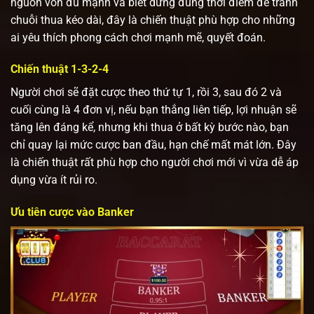
nguồn vốn đủ mạnh và biết dừng đúng thời điểm để tránh
chuỗi thua kéo dài, đây là chiến thuật phù hợp cho những
ai yêu thích phong cách chơi mạnh mẽ, quyết đoán.
Chiến thuật 1-3-2-4
Người chơi sẽ đặt cược theo thứ tự 1, rồi 3, sau đó 2 và
cuối cùng là 4 đơn vị, nếu bạn thắng liên tiếp, lợi nhuận sẽ
tăng lên đáng kể, nhưng khi thua ở bất kỳ bước nào, bạn
chỉ quay lại mức cược ban đầu, hạn chế mất mát lớn. Đây
là chiến thuật rất phù hợp cho người chơi mới vì vừa dễ áp
dụng vừa ít rủi ro.
Ưu tiên cược vào Banker