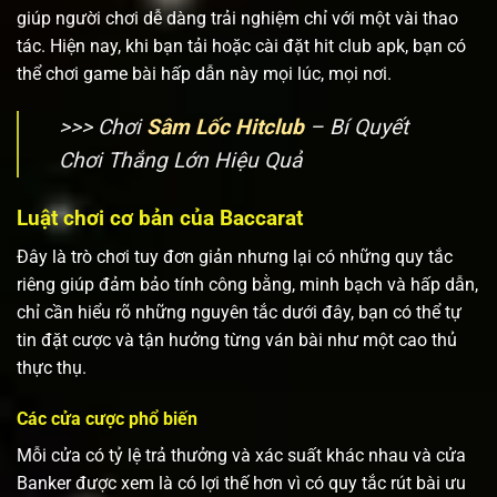
giúp người chơi dễ dàng trải nghiệm chỉ với một vài thao
tác. Hiện nay, khi bạn tải hoặc cài đặt hit club apk, bạn có
thể chơi game bài hấp dẫn này mọi lúc, mọi nơi.
>>> Chơi
Sâm Lốc Hitclub
– Bí Quyết
Chơi Thắng Lớn Hiệu Quả
Luật chơi cơ bản của Baccarat
Đây là trò chơi tuy đơn giản nhưng lại có những quy tắc
riêng giúp đảm bảo tính công bằng, minh bạch và hấp dẫn,
chỉ cần hiểu rõ những nguyên tắc dưới đây, bạn có thể tự
tin đặt cược và tận hưởng từng ván bài như một cao thủ
thực thụ.
Các cửa cược phổ biến
Mỗi cửa có tỷ lệ trả thưởng và xác suất khác nhau và cửa
Banker được xem là có lợi thế hơn vì có quy tắc rút bài ưu