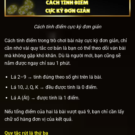
Cách tính điểm cực kỳ đơn giản
Cách tính điểm trong trò chơi bài này cực kỳ đơn giản, chỉ
cần nhớ vài quy tắc cơ bản là bạn có thể theo dõi ván bài
mà không gặp khó khăn. Dù là người mới, bạn cũng sẽ
nắm được ngay chỉ sau 1 phút.
Lá 2–9 → tính đúng theo số ghi trên lá bài.
Lá 10, J, Q, K → đều được tính là 0 điểm.
Lá A (Át) → được tính là 1 điểm.
Nếu tổng điểm của hai lá bài vượt quá 9, bạn chỉ cần lấy
chữ số hàng đơn vị của kết quả.
Quy tắc rút lá thứ ba