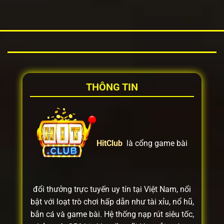
Bắn
Tại
Cá
HitClub
Trúng
Lớn
Từ
Cao
Thủ
Hitclub
THÔNG TIN
HitClub
là cổng game bài
đổi thưởng trực tuyến uy tín tại Việt Nam, nổi
bật với loạt trò chơi hấp dẫn như tài xỉu, nổ hũ,
bắn cá và game bài. Hệ thống nạp rút siêu tốc,