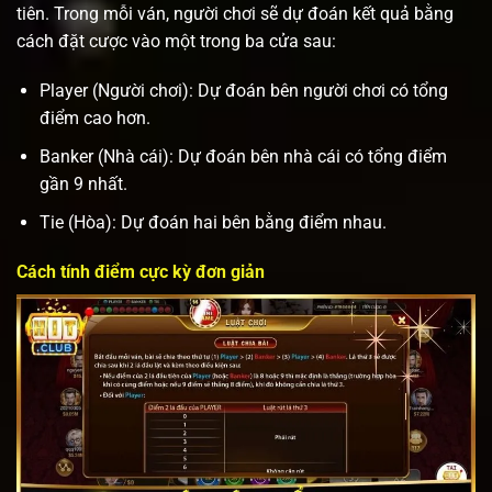
tiên. Trong mỗi ván, người chơi sẽ dự đoán kết quả bằng
cách đặt cược vào một trong ba cửa sau:
Player (Người chơi): Dự đoán bên người chơi có tổng
điểm cao hơn.
Banker (Nhà cái): Dự đoán bên nhà cái có tổng điểm
gần 9 nhất.
Tie (Hòa): Dự đoán hai bên bằng điểm nhau.
Cách tính điểm cực kỳ đơn giản