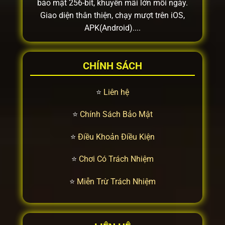
bảo mật 256-bit, khuyến mãi lớn mỗi ngày.
Giao diện thân thiện, chạy mượt trên iOS,
APK(Android)....
CHÍNH SÁCH
⭐️
Liên hệ
⭐️
Chính Sách Bảo Mật
⭐️
Điều Khoản Điều Kiện
⭐️
Chơi Có Trách Nhiệm
⭐️
Miễn Trừ Trách Nhiệm