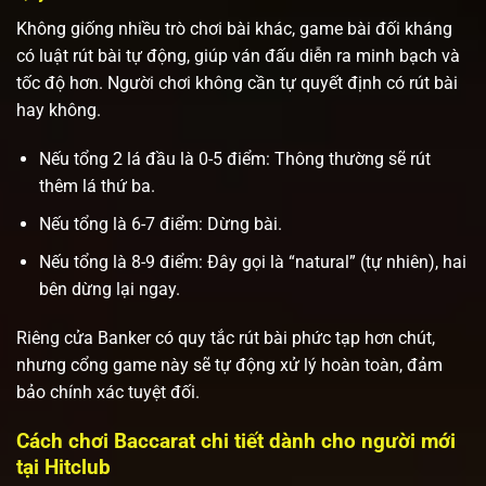
Không giống nhiều trò chơi bài khác, game bài đối kháng
có luật rút bài tự động, giúp ván đấu diễn ra minh bạch và
tốc độ hơn. Người chơi không cần tự quyết định có rút bài
hay không.
Nếu tổng 2 lá đầu là 0-5 điểm: Thông thường sẽ rút
thêm lá thứ ba.
Nếu tổng là 6-7 điểm: Dừng bài.
Nếu tổng là 8-9 điểm: Đây gọi là “natural” (tự nhiên), hai
bên dừng lại ngay.
Riêng cửa Banker có quy tắc rút bài phức tạp hơn chút,
nhưng cổng game này sẽ tự động xử lý hoàn toàn, đảm
bảo chính xác tuyệt đối.
Cách chơi Baccarat chi tiết dành cho người mới
tại Hitclub