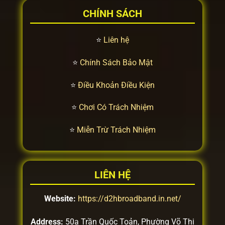
CHÍNH SÁCH
⭐️
Liên hệ
⭐️
Chính Sách Bảo Mật
⭐️
Điều Khoản Điều Kiện
⭐️
Chơi Có Trách Nhiệm
⭐️
Miễn Trừ Trách Nhiệm
LIÊN HỆ
Website:
https://d2hbroadband.in.net/
Address:
50a Trần Quốc Toản, Phường Võ Thị