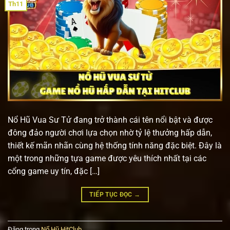
Th11
Nổ Hũ Vua Sư Tử đang trở thành cái tên nổi bật và được
đông đảo người chơi lựa chọn nhờ tỷ lệ thưởng hấp dẫn,
thiết kế mãn nhãn cùng hệ thống tính năng đặc biệt. Đây là
một trong những tựa game được yêu thích nhất tại các
cổng game uy tín, đặc […]
TIẾP TỤC ĐỌC
→
Đăng trong
Nổ Hũ HitClub