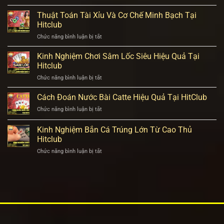
Cách
Tính
Thuật Toán Tài Xỉu Và Cơ Chế Minh Bạch Tại
Xác
Hitclub
Suất
Chức năng bình luận bị tắt
ở
Bầu
Thuật
Cua
Toán
Tại
Kinh Nghiệm Chơi Sâm Lốc Siêu Hiệu Quả Tại
Tài
Hitclub
Hitclub
Xỉu
2026
Chức năng bình luận bị tắt
ở
Và
Kinh
Cơ
Nghiệm
Cách Đoán Nước Bài Catte Hiệu Quả Tại HitClub
Chế
Chơi
Minh
Chức năng bình luận bị tắt
ở
Sâm
Bạch
Cách
Lốc
Tại
Đoán
Kinh Nghiệm Bắn Cá Trúng Lớn Từ Cao Thủ
Siêu
Hitclub
Nước
Hiệu
Hitclub
Bài
Quả
Chức năng bình luận bị tắt
ở
Catte
Tại
Kinh
Hiệu
Hitclub
Nghiệm
Quả
Bắn
Tại
Cá
HitClub
Trúng
Lớn
Từ
Cao