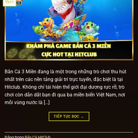
Th11
Bắn Cá 3 Miền đang là một trong những trò chơi thu hút
nhất trên các nền tảng giải trí trực tuyến, đặc biệt là tại
Hitclub. Không chỉ tái hiện thế giới đại dương rực rỡ, trò
chơi còn dẫn dắt bạn đi qua ba miền biển Việt Nam, nơi
mỗi vùng nước là […]
TIẾP TỤC ĐỌC
→
Đăng trong
Bắn Cá HitClub